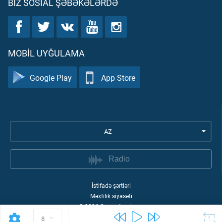
BIZ SOSIAL ŞƏBƏKƏLƏRDƏ
MOBIL UYĞULAMA
Google Play
App Store
AZ
Radio
İstifadə şərtləri
Məxfilik siyasəti
©
2026
Quran Academy
8