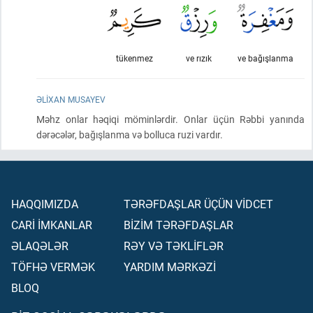
tükenmez
ve rızık
ve bağışlanma
ƏLIXAN MUSAYEV
Məhz onlar həqiqi möminlərdir. Onlar üçün Rəbbi yanında
dərəcələr, bağışlanma və bolluca ruzi vardır.
HAQQIMIZDA
TƏRƏFDAŞLAR ÜÇÜN VİDCET
CARİ İMKANLAR
BİZİM TƏRƏFDAŞLAR
ƏLAQƏLƏR
RƏY VƏ TƏKLİFLƏR
TÖFHƏ VERMƏK
YARDIM MƏRKƏZİ
BLOQ