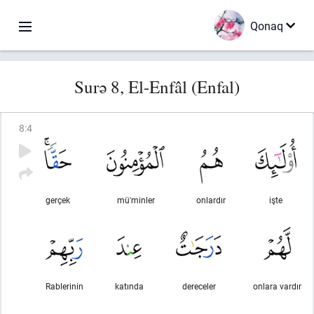
Qonaq
Surə 8, El-Enfâl (Enfal)
8
:
4
gerçek
mü'minler
onlardır
işte
Rablerinin
katında
dereceler
onlara vardır