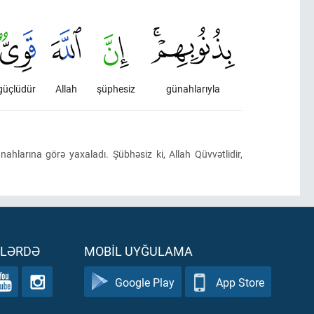
güçlüdür
Allah
şüphesiz
günahlarıyla
ünahlarına görə yaxaladı. Şübhəsiz ki, Allah Qüvvətlidir,
ƏLƏRDƏ
MOBIL UYĞULAMA
Google Play
App Store