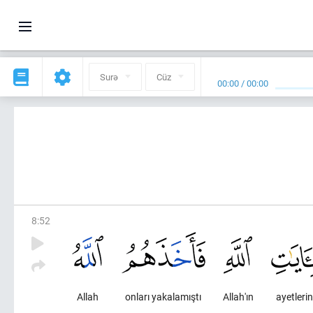
Surə
Cüz
00:00
/
00:00
8
:
52
Allah
onları yakalamıştı
Allah'ın
ayetlerin