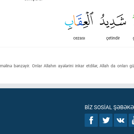
cezası
çetindir
məlinə bənzəyir. Onlar Allahın ayələrini inkar etdilər, Allah da onları g
BIZ SOSIAL ŞƏBƏK