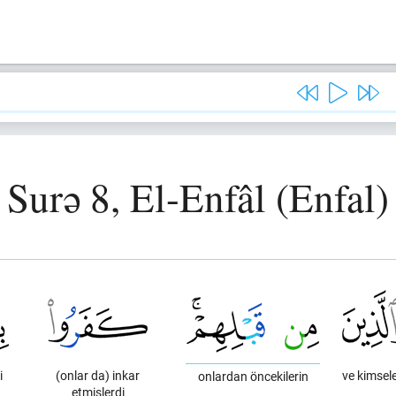
Surə 8, El-Enfâl (Enfal)
i
(onlar da) inkar
ve kimsele
onlardan öncekilerin
etmişlerdi