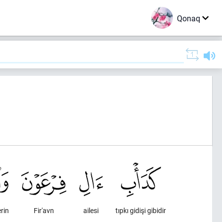
Qonaq
rin
Fir'avn
ailesi
tıpkı gidişi gibidir