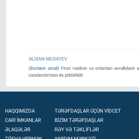
ƏLIXAN MUSAYEV
(Bunların əməli)
Firon nəslinin və onlardan əvvəlkilərin ə
cəzalandırması da şiddətlidir.
HAQQIMIZDA
TƏRƏFDAŞLAR ÜÇÜN VİDCET
CARİ İMKANLAR
BİZİM TƏRƏFDAŞLAR
ƏLAQƏLƏR
RƏY VƏ TƏKLİFLƏR
TÖFHƏ VERMƏK
YARDIM MƏRKƏZİ