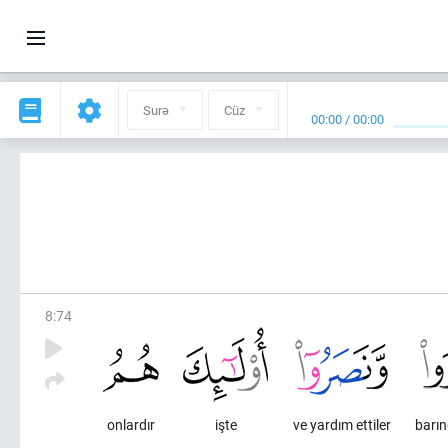
Surə
Cüz
00:00
/
00:00
8
:
74
onlardır
işte
ve yardım ettiler
barın