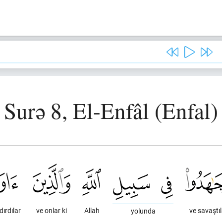
Surə 8, El-Enfâl (Enfal)
dırdılar
ve onlar ki
Allah
ve savaştı
yolunda