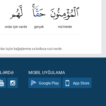
onlar için vardır
gerçek
mü'minler
nlar üçün bağışlanma və bolluca ruzi vardır.
ƏLƏRDƏ
MOBIL UYĞULAMA
Google Play
App Store