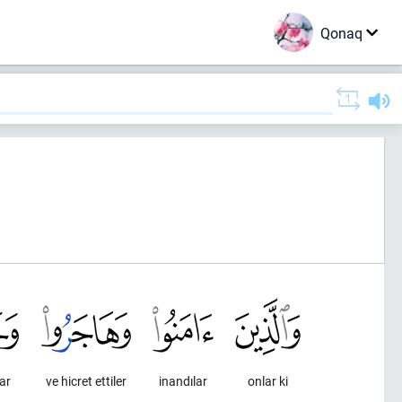
Qonaq
lar
ve hicret ettiler
inandılar
onlar ki