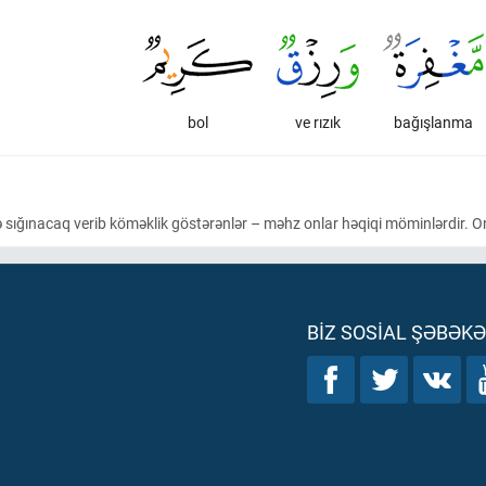
bol
ve rızık
bağışlanma
ə sığınacaq verib köməklik göstərənlər – məhz onlar həqiqi möminlərdir. O
BIZ SOSIAL ŞƏBƏK