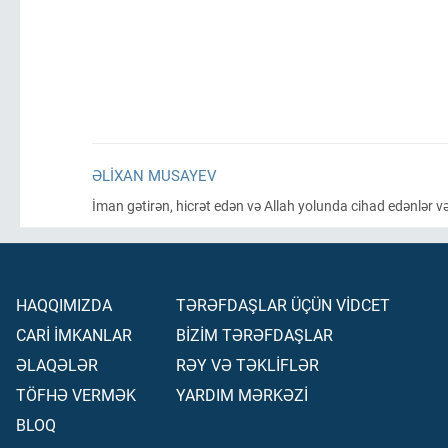
ƏLIXAN MUSAYEV
İman gətirən, hicrət edən və Allah yolunda cihad edənlər v
HAQQIMIZDA
TƏRƏFDAŞLAR ÜÇÜN VİDCET
CARİ İMKANLAR
BİZİM TƏRƏFDAŞLAR
ƏLAQƏLƏR
RƏY VƏ TƏKLİFLƏR
TÖFHƏ VERMƏK
YARDIM MƏRKƏZİ
BLOQ