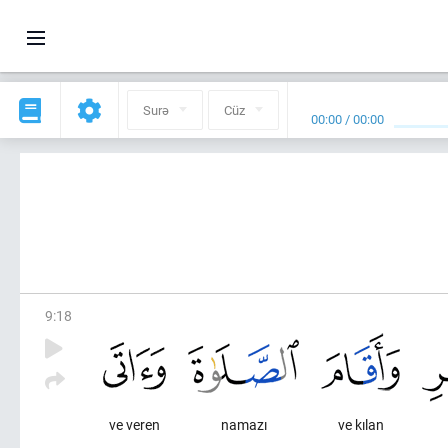
Surə
Cüz
00:00
/
00:00
9
:
18
ve veren
namazı
ve kılan