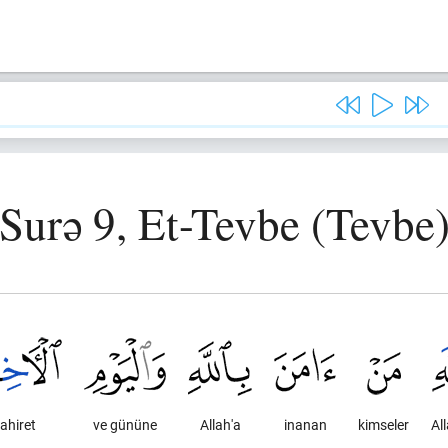
Surə 9, Et-Tevbe (Tevbe
ahiret
ve gününe
Allah'a
inanan
kimseler
All