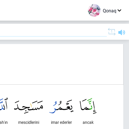
Qonaq
)
ah'ın
mescidlerini
imar ederler
ancak