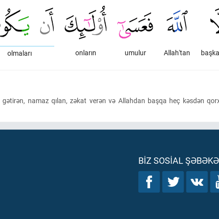
onların
umulur
Allah'tan
başka
olmaları
n gətirən, namaz qılan, zəkat verən və Allahdan başqa heç kəsdən qorxm
BIZ SOSIAL ŞƏBƏK