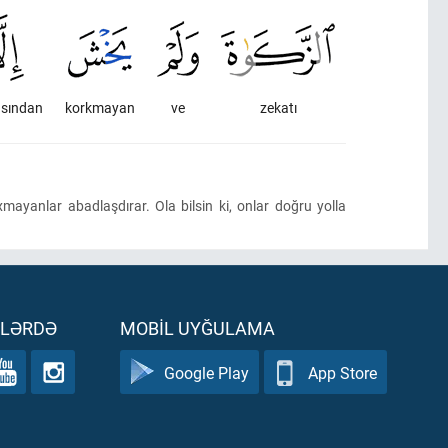
sından
korkmayan
ve
zekatı
ayanlar abadlaşdırar. Ola bilsin ki, onlar doğru yolla
ƏLƏRDƏ
MOBIL UYĞULAMA
Google Play
App Store