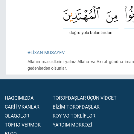
doğru yolu bulanlardan
ƏLIXAN MUSAYEV
Allahın məscidlərini yalnız Allaha və Axirət gününə ima
gedənlərdən olsunlar.
HAQQIMIZDA
TƏRƏFDAŞLAR ÜÇÜN VİDCET
CARİ İMKANLAR
BİZİM TƏRƏFDAŞLAR
ƏLAQƏLƏR
RƏY VƏ TƏKLİFLƏR
TÖFHƏ VERMƏK
YARDIM MƏRKƏZİ
BLOQ