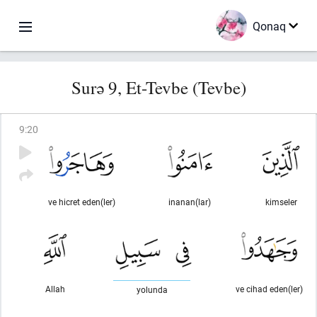
Qonaq
Surə 9, Et-Tevbe (Tevbe)
9
:
20
ve hicret eden(ler)
inanan(lar)
kimseler
Allah
ve cihad eden(ler)
yolunda