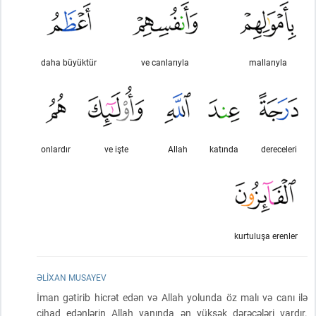
daha büyüktür
ve canlarıyla
mallarıyla
onlardır
ve işte
Allah
katında
dereceleri
kurtuluşa erenler
ƏLIXAN MUSAYEV
İman gətirib hicrət edən və Allah yolunda öz malı və canı ilə
cihad edənlərin Allah yanında ən yüksək dərəcələri vardır.