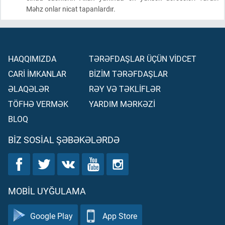
Məhz onlar nicat tapanlardır.
HAQQIMIZDA
TƏRƏFDAŞLAR ÜÇÜN VİDCET
CARİ İMKANLAR
BİZİM TƏRƏFDAŞLAR
ƏLAQƏLƏR
RƏY VƏ TƏKLİFLƏR
TÖFHƏ VERMƏK
YARDIM MƏRKƏZİ
BLOQ
BIZ SOSIAL ŞƏBƏKƏLƏRDƏ
MOBIL UYĞULAMA
Google Play
App Store