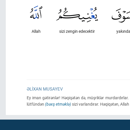
Allah
sizi zengin edecektir
yakınd
ƏLIXAN MUSAYEV
Ey iman gətirənlər! Həqiqətən də, müşriklər murdardırlar
lütfündən
(bəxş etməklə)
sizi varlandırar. Həqiqətən, Allah