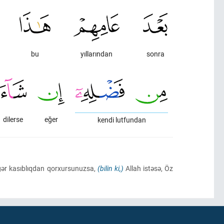
bu
yıllarından
sonra
dilerse
eğer
kendi lutfundan
Əgər kasıblıqdan qorxursunuzsa,
(bilin ki,)
Allah istəsə, Öz