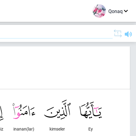
Qonaq
)
iz
inanan(lar)
kimseler
Ey