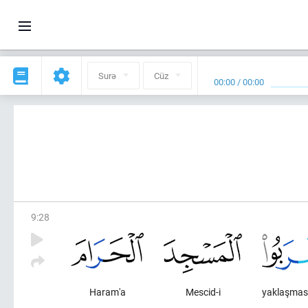
Surə
Cüz
00:00
/
00:00
9
:
28
Haram'a
Mescid-i
yaklaşmas