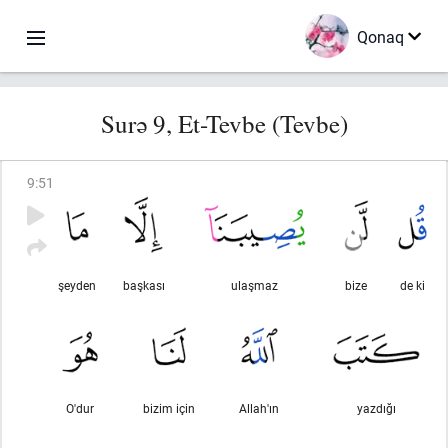
Qonaq
Surə 9, Et-Tevbe (Tevbe)
9
:
51
şeyden
başkası
ulaşmaz
bize
de ki
O'dur
bizim için
Allah'ın
yazdığı