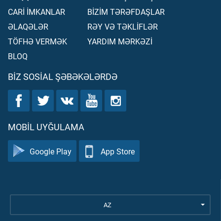
CARİ İMKANLAR
BİZİM TƏRƏFDAŞLAR
ƏLAQƏLƏR
RƏY VƏ TƏKLİFLƏR
TÖFHƏ VERMƏK
YARDIM MƏRKƏZİ
BLOQ
BIZ SOSIAL ŞƏBƏKƏLƏRDƏ
MOBIL UYĞULAMA
Google Play
App Store
AZ