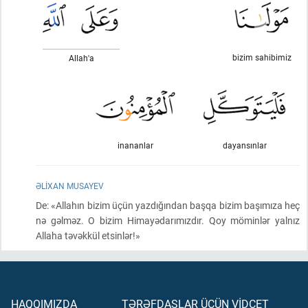
bizim sahibimiz
Allah'a
inananlar
dayansınlar
ƏLIXAN MUSAYEV
De: «Allahın bizim üçün yazdığından başqa bizim başımıza heç
nə gəlməz. O bizim Himayədarımızdır. Qoy möminlər yalnız
Allaha təvəkkül etsinlər!»
HAQQIMIZDA
TƏRƏFDAŞLAR ÜÇÜN VİDCET