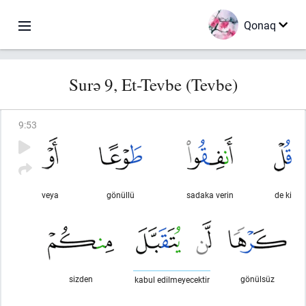
Qonaq
Surə 9, Et-Tevbe (Tevbe)
9
:
53
veya
gönüllü
sadaka verin
de ki
sizden
gönülsüz
kabul edilmeyecektir