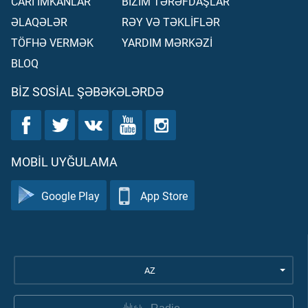
CARİ İMKANLAR
BİZİM TƏRƏFDAŞLAR
ƏLAQƏLƏR
RƏY VƏ TƏKLİFLƏR
TÖFHƏ VERMƏK
YARDIM MƏRKƏZİ
BLOQ
BIZ SOSIAL ŞƏBƏKƏLƏRDƏ
MOBIL UYĞULAMA
Google Play
App Store
AZ