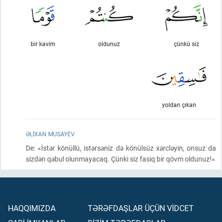
bir kavim
oldunuz
çünkü siz
yoldan çıkan
ƏLIXAN MUSAYEV
De: «İstər könüllü, istərsəniz də könülsüz xərcləyin, onsuz da
sizdən qəbul olunmayacaq. Çünki siz fasiq bir qövm oldunuz!»
HAQQIMIZDA
TƏRƏFDAŞLAR ÜÇÜN VİDCET