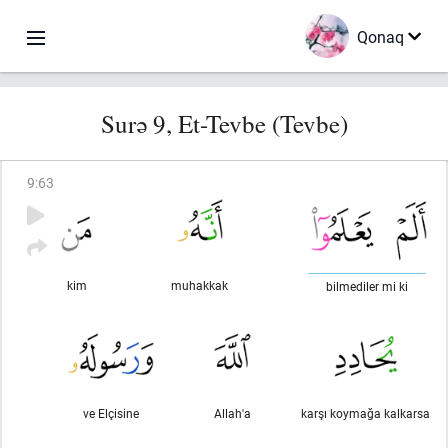
Qonaq
Surə 9, Et-Tevbe (Tevbe)
9
:
63
kim
muhakkak
bilmediler mi ki
ve Elçisine
Allah'a
karşı koymağa kalkarsa