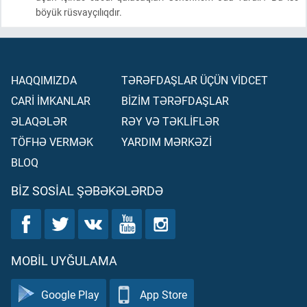
böyük rüsvayçılıqdır.
HAQQIMIZDA
TƏRƏFDAŞLAR ÜÇÜN VİDCET
CARİ İMKANLAR
BİZİM TƏRƏFDAŞLAR
ƏLAQƏLƏR
RƏY VƏ TƏKLİFLƏR
TÖFHƏ VERMƏK
YARDIM MƏRKƏZİ
BLOQ
BIZ SOSIAL ŞƏBƏKƏLƏRDƏ
MOBIL UYĞULAMA
Google Play
App Store