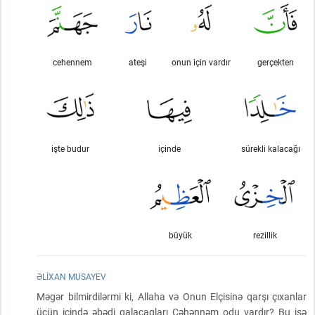
cehennem
ateşi
onun için vardır
gerçekten
işte budur
içinde
sürekli kalacağı
büyük
rezillik
ƏLIXAN MUSAYEV
Məgər bilmirdilərmi ki, Allaha və Onun Elçisinə qarşı çıxanlar
üçün içində əbədi qalacaqları Cəhənnəm odu vardır? Bu isə