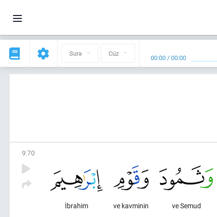
Surə
Cüz
00:00
/
00:00
9
:
70
İbrahim
ve kavminin
ve Semud