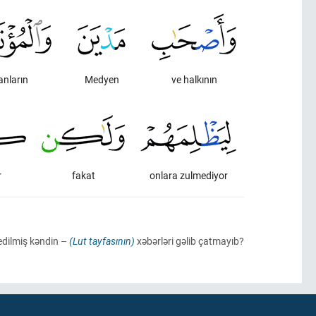
anların
Medyen
ve halkının
r
fakat
onlara zulmediyor
edilmiş kəndin –
(Lut tayfasının)
xəbərləri gəlib çatmayıb?