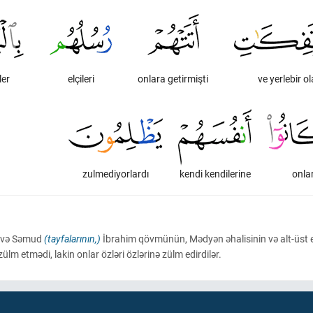
ler
elçileri
onlara getirmişti
ve yerlebir ol
zulmediyorlardı
kendi kendilerine
onla
d və Səmud
(tayfalarının,)
İbrahim qövmünün, Mədyən əhalisinin və alt-üst 
 zülm etmədi, lakin onlar özləri özlərinə zülm edirdilər.