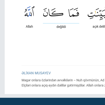
Allah
açık delil
değildi
ƏLIXAN MUSAYEV
Məgər onlara özlərindən əvvəlkilərin – Nuh qövmünün, A
Elçiləri onlara açıq-aydın dəlillər gətirmişdilər. Allah onlara