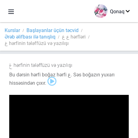
Qonaq
Kurslar
Başlayanlar üçün təcvid
Ərəb əlifbası ilə tanışlıq
ع غ hərfləri
غ hərfinin tələffüzü və yazılışı
hərfinin tələffüzü və yazılışı
Bu dərsin hərfi boğaz hərfi غ. Səs boğazın yuxarı
hissəsindən çıxır.