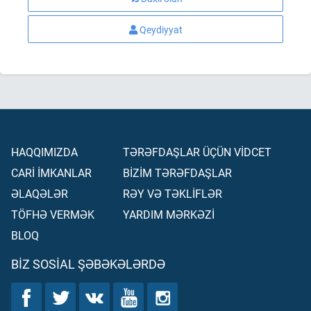
Qeydiyyat
HAQQIMIZDA
TƏRƏFDAŞLAR ÜÇÜN VİDCET
CARİ İMKANLAR
BİZİM TƏRƏFDAŞLAR
ƏLAQƏLƏR
RƏY VƏ TƏKLİFLƏR
TÖFHƏ VERMƏK
YARDIM MƏRKƏZİ
BLOQ
BIZ SOSIAL ŞƏBƏKƏLƏRDƏ