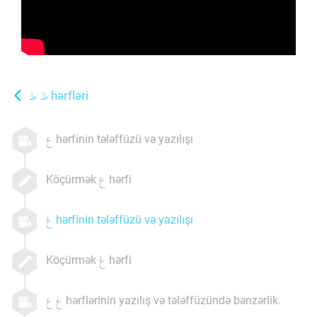
hərfləri
hərfinin tələffüzü və yazılışı
Köçürmək
hərfi
hərfinin tələffüzü və yazılışı
Köçürmək
hərfi
hərflərinin yazılış və tələffüzündə bənzərlik.