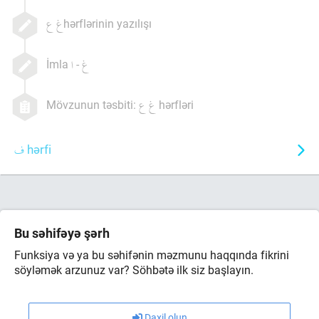
hərflərinin yazılışı
İmla
-
Mövzunun təsbiti:
hərfləri
hərfi
Bu səhifəyə şərh
Funksiya və ya bu səhifənin məzmunu haqqında fikrini
söyləmək arzunuz var? Söhbətə ilk siz başlayın.
Daxil olun