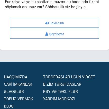
Funksiya və ya bu səhifənin məzmunu haqqında fikrini
söyləmək arzunuz var? Söhbətə ilk siz başlayın.
Daxil olun
Qeydiyyat
HAQQIMIZDA
TƏRƏFDAŞLAR ÜÇÜN VİDCET
CARİ İMKANLAR
BİZİM TƏRƏFDAŞLAR
ƏLAQƏLƏR
RƏY VƏ TƏKLİFLƏR
TÖFHƏ VERMƏK
YARDIM MƏRKƏZİ
BLOQ