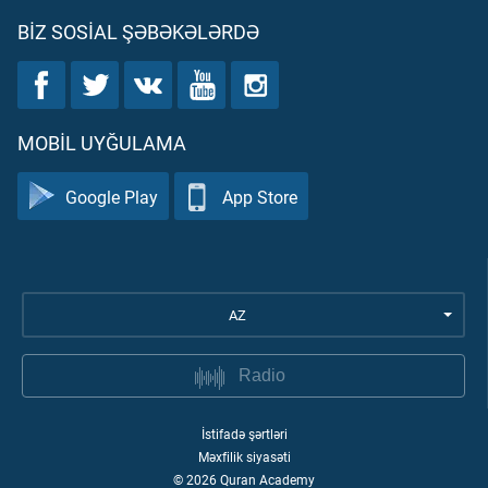
BIZ SOSIAL ŞƏBƏKƏLƏRDƏ
MOBIL UYĞULAMA
Google Play
App Store
AZ
Radio
İstifadə şərtləri
Məxfilik siyasəti
©
2026
Quran Academy