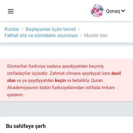
Qonaq
Kurslar
Başlayanlar üçün təcvid
Fəthəli söz və cümlələrin oxunması
Master test
Göstərilən funksiya sadəcə qeydiyyatdan keçmiş
istifadəçilər üçündür. Zəhmət olmasa qeydiyyat üzrə
daxil
olun
və ya qeydiyyatdan
keçin
və beləliklə, Quran
Akademiyasının bütün funksiyalarından istifadə imkanı
qazanın.
Bu səhifəyə şərh