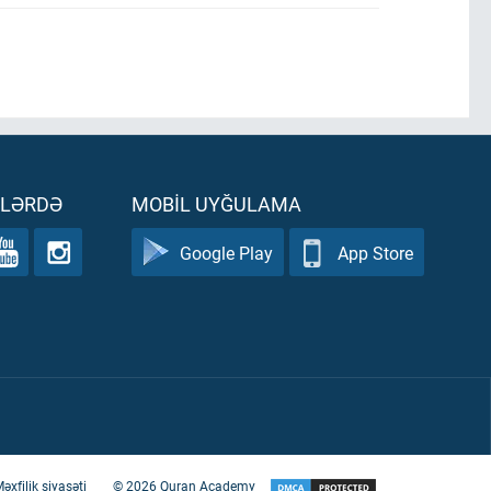
ƏLƏRDƏ
MOBIL UYĞULAMA
Google Play
App Store
əxfilik siyasəti
©
2026
Quran Academy