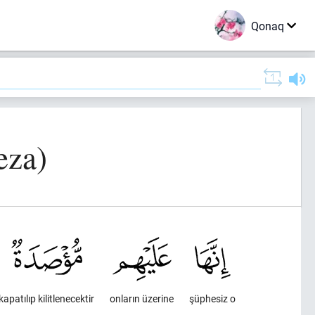
Qonaq
eza)
kapatılıp kilitlenecektir
onların üzerine
şüphesiz o