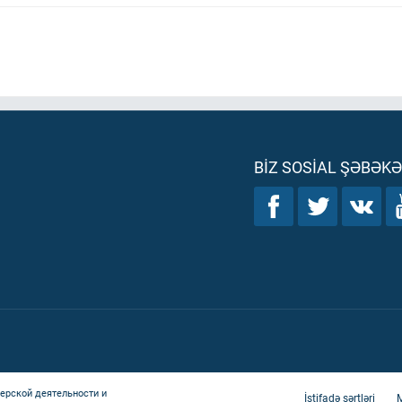
BIZ SOSIAL ŞƏBƏK
ерской деятельности и
İstifadə şərtləri
M