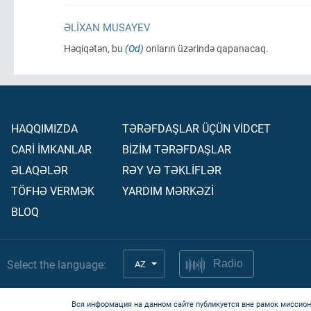
ƏLIXAN MUSAYEV
Həqiqətən, bu
(Od)
onların üzərində qapanacaq.
HAQQIMIZDA
TƏRƏFDAŞLAR ÜÇÜN VİDCET
CARİ İMKANLAR
BİZİM TƏRƏFDAŞLAR
ƏLAQƏLƏR
RƏY VƏ TƏKLİFLƏR
TÖFHƏ VERMƏK
YARDIM MƏRKƏZİ
BLOQ
Select the language:
AZ
Radio
Вся информация на данном сайте публикуется вне рамок миссион