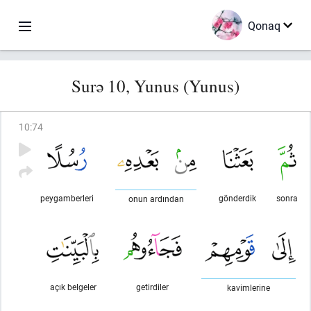
Qonaq
Surə 10, Yunus (Yunus)
10
:
74
peygamberleri
gönderdik
sonra
onun ardından
açık belgeler
getirdiler
kavimlerine