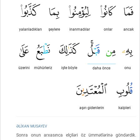
yalanladıkları
şeylere
inanmadılar
onlar
ancak
üzerini
mühürleriz
işte böyle
onu
daha önce
aşırı gidenlerin
kalpleri
ƏLIXAN MUSAYEV
Sonra onun arxasınca elçiləri öz ümmətlərinə göndərdik.