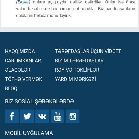
(Elçilər)
onlara açıq-aydın dəlillər gətirdilər. Onlar isə öncə
yalan hesab etdiklərinə iman gətirmədilər. Biz həddi aşanların
qəlblərini beləcə möhürləyirik.
HAQQIMIZDA
TƏRƏFDAŞLAR ÜÇÜN VİDCET
CARİ İMKANLAR
BİZİM TƏRƏFDAŞLAR
ƏLAQƏLƏR
RƏY VƏ TƏKLİFLƏR
TÖFHƏ VERMƏK
YARDIM MƏRKƏZİ
BLOQ
BIZ SOSIAL ŞƏBƏKƏLƏRDƏ
MOBIL UYĞULAMA