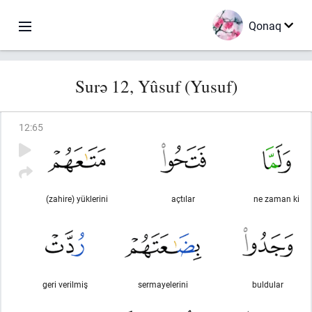
Qonaq
Surə 12, Yûsuf (Yusuf)
12
:
65
(zahire) yüklerini
açtılar
ne zaman ki
geri verilmiş
sermayelerini
buldular