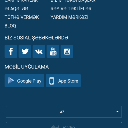
ƏLAQƏLƏR
RƏY VƏ TƏKLİFLƏR
TÖFHƏ VERMƏK
YARDIM MƏRKƏZİ
BLOQ
BIZ SOSIAL ŞƏBƏKƏLƏRDƏ
MOBIL UYĞULAMA
Google Play
App Store
AZ
Radio