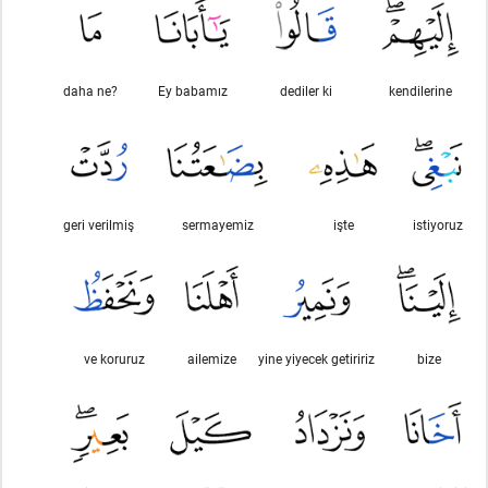
daha ne?
Ey babamız
dediler ki
kendilerine
geri verilmiş
sermayemiz
işte
istiyoruz
ve koruruz
ailemize
yine yiyecek getiririz
bize