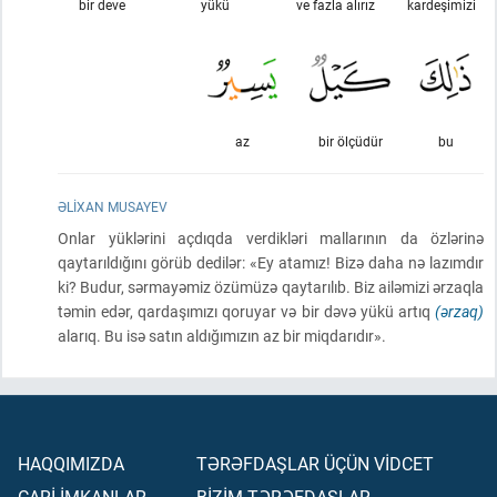
bir deve
yükü
ve fazla alırız
kardeşimizi
az
bir ölçüdür
bu
ƏLIXAN MUSAYEV
Onlar yüklərini açdıqda verdikləri mallarının da özlərinə
qaytarıldığını görüb dedilər: «Ey atamız! Bizə daha nə lazımdır
ki? Budur, sərmayəmiz özümüzə qaytarılıb. Biz ailəmizi ərzaqla
təmin edər, qardaşımızı qoruyar və bir dəvə yükü artıq
(ərzaq)
alarıq. Bu isə satın aldığımızın az bir miqdarıdır».
HAQQIMIZDA
TƏRƏFDAŞLAR ÜÇÜN VİDCET
CARİ İMKANLAR
BİZİM TƏRƏFDAŞLAR