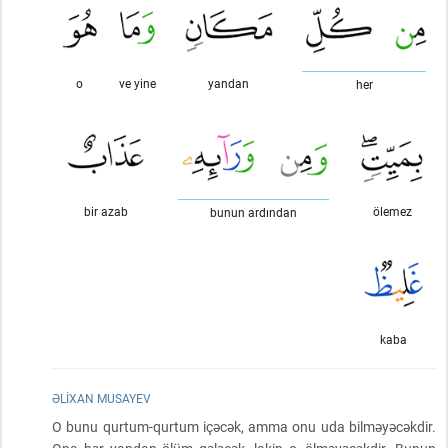
o
ve yine
yandan
her
bir azab
ölemez
bunun ardından
kaba
ƏLIXAN MUSAYEV
O bunu qurtum-qurtum içəcək, amma onu uda bilməyəcəkdir.