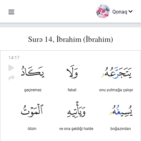
Qonaq
Surə 14, İbrahim (İbrahim)
14
:
17
geçiremez
fakat
onu yutmağa çalışır
ölüm
ve ona geldiği halde
boğazından