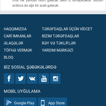
Ona hər yandan ölüm gələcək, lakin o, ölməyəcəkdir. Bunun
ardınca da ağır bir əzab gələcək.
HAQQIMIZDA
TƏRƏFDAŞLAR ÜÇÜN VİDCET
CARİ İMKANLAR
BİZİM TƏRƏFDAŞLAR
ƏLAQƏLƏR
RƏY VƏ TƏKLİFLƏR
TÖFHƏ VERMƏK
YARDIM MƏRKƏZİ
BLOQ
BIZ SOSIAL ŞƏBƏKƏLƏRDƏ
MOBIL UYĞULAMA
Google Play
App Store