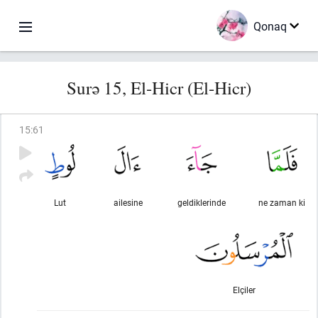
Qonaq
Surə 15, El-Hicr (El-Hicr)
15
:
61
Lut
ailesine
geldiklerinde
ne zaman ki
Elçiler