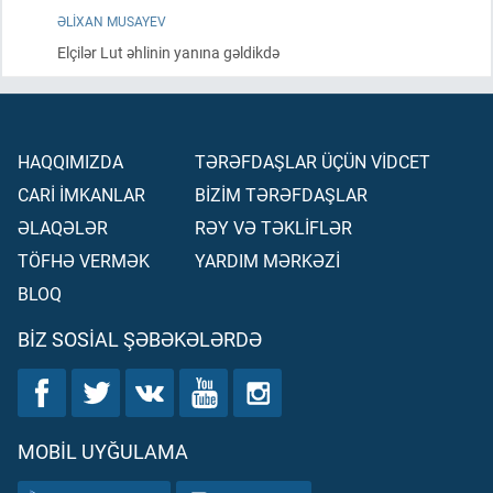
ƏLIXAN MUSAYEV
Elçilər Lut əhlinin yanına gəldikdə
HAQQIMIZDA
TƏRƏFDAŞLAR ÜÇÜN VİDCET
CARİ İMKANLAR
BİZİM TƏRƏFDAŞLAR
ƏLAQƏLƏR
RƏY VƏ TƏKLİFLƏR
TÖFHƏ VERMƏK
YARDIM MƏRKƏZİ
BLOQ
BIZ SOSIAL ŞƏBƏKƏLƏRDƏ
MOBIL UYĞULAMA