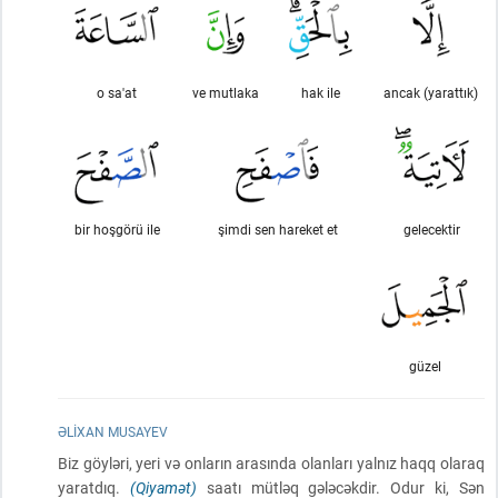
o sa'at
ve mutlaka
hak ile
ancak (yarattık)
bir hoşgörü ile
şimdi sen hareket et
gelecektir
güzel
ƏLIXAN MUSAYEV
Biz göyləri, yeri və onların arasında olanları yalnız haqq olaraq
yaratdıq.
(Qiyamət)
saatı mütləq gələcəkdir. Odur ki, Sən