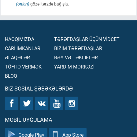
(onları)
gözəl tərzdə bağışla.
HAQQIMIZDA
TƏRƏFDAŞLAR ÜÇÜN VİDCET
CARİ İMKANLAR
BİZİM TƏRƏFDAŞLAR
ƏLAQƏLƏR
RƏY VƏ TƏKLİFLƏR
TÖFHƏ VERMƏK
YARDIM MƏRKƏZİ
BLOQ
BIZ SOSIAL ŞƏBƏKƏLƏRDƏ
MOBIL UYĞULAMA
Google Play
App Store