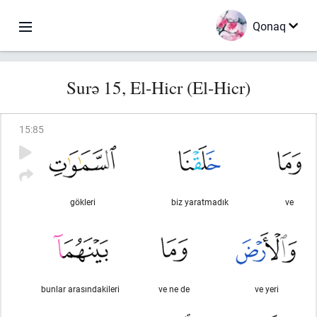
Qonaq
Surə 15, El-Hicr (El-Hicr)
15
:
85
gökleri
biz yaratmadık
ve
bunlar arasındakileri
ve ne de
ve yeri