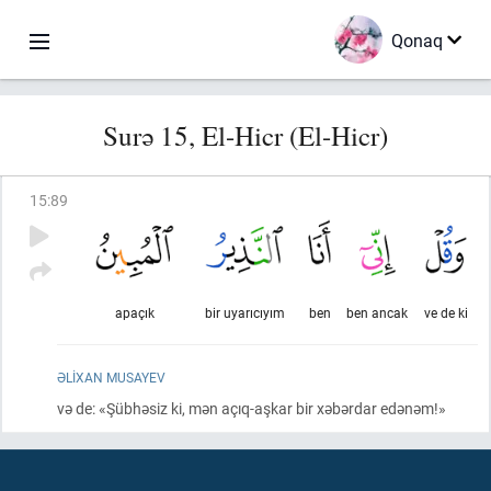
Qonaq
Surə 15, El-Hicr (El-Hicr)
15
:
89
apaçık
bir uyarıcıyım
ben
ben ancak
ve de ki
ƏLIXAN MUSAYEV
və de: «Şübhəsiz ki, mən açıq-aşkar bir xəbərdar edənəm!»