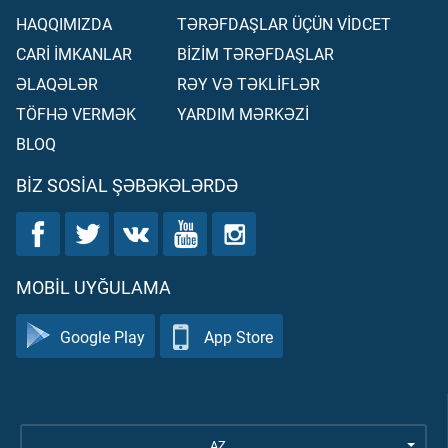
HAQQIMIZDA
TƏRƏFDAŞLAR ÜÇÜN VİDCET
CARİ İMKANLAR
BİZİM TƏRƏFDAŞLAR
ƏLAQƏLƏR
RƏY VƏ TƏKLİFLƏR
TÖFHƏ VERMƏK
YARDIM MƏRKƏZİ
BLOQ
BIZ SOSIAL ŞƏBƏKƏLƏRDƏ
MOBIL UYĞULAMA
Google Play
App Store
AZ