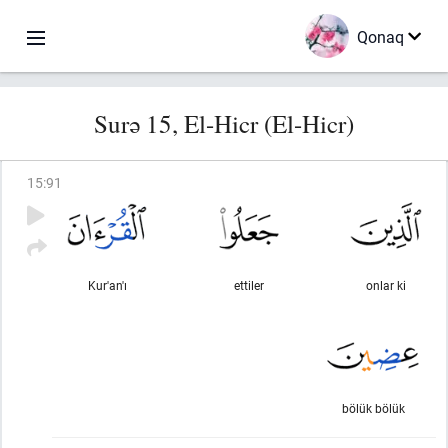
Qonaq
Surə 15, El-Hicr (El-Hicr)
15
:
91
Kur'an'ı
ettiler
onlar ki
bölük bölük