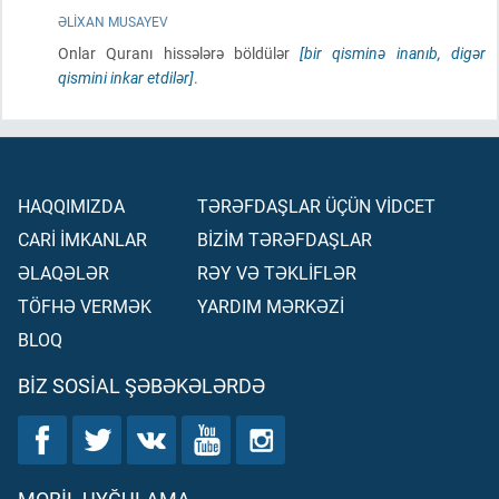
ƏLIXAN MUSAYEV
Onlar Quranı hissələrə böldülər
[bir qisminə inanıb, digər
qismini inkar etdilər]
.
HAQQIMIZDA
TƏRƏFDAŞLAR ÜÇÜN VİDCET
CARİ İMKANLAR
BİZİM TƏRƏFDAŞLAR
ƏLAQƏLƏR
RƏY VƏ TƏKLİFLƏR
TÖFHƏ VERMƏK
YARDIM MƏRKƏZİ
BLOQ
BIZ SOSIAL ŞƏBƏKƏLƏRDƏ