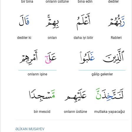
bir bina
onların üstüne
bina edin
dediler
dediler ki
onları
daha iyi bilir
Rableri
onların işine
gâlip gelenler
bir mescid
onların üstüne
mutlaka yapacağız
ƏLIXAN MUSAYEV