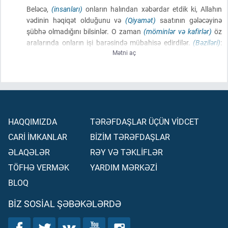
Beləcə,
(insanları)
onların halından xəbərdar etdik ki, Allahın
vədinin həqiqət olduğunu və
(Qiyamət)
saatının gələcəyinə
şübhə olmadığını bilsinlər. O zaman
(möminlər və kafirlər)
öz
aralarında onların işi barəsində mübahisə edirdilər.
(Bəziləri)
:
Mətni aç
«Onların üstündə bir bina tikin. Rəbbi onların halını daha yaxşı
bilir!» – dedilər.
(Mübahisədə)
üstün gələnlər isə: «Onların
(məzarı)
üstündə mütləq bir məscid tikəcəyik!» – dedilər.
HAQQIMIZDA
TƏRƏFDAŞLAR ÜÇÜN VİDCET
CARİ İMKANLAR
BİZİM TƏRƏFDAŞLAR
ƏLAQƏLƏR
RƏY VƏ TƏKLİFLƏR
TÖFHƏ VERMƏK
YARDIM MƏRKƏZİ
BLOQ
BIZ SOSIAL ŞƏBƏKƏLƏRDƏ