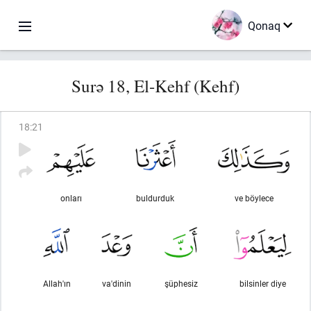
Qonaq
Surə 18, El-Kehf (Kehf)
18
:
21
onları
buldurduk
ve böylece
Allah'ın
va'dinin
şüphesiz
bilsinler diye