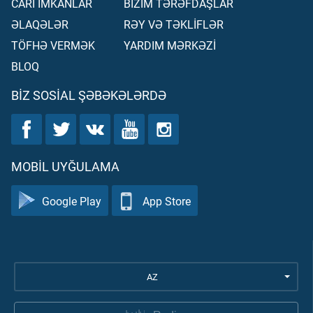
CARİ İMKANLAR
BİZİM TƏRƏFDAŞLAR
ƏLAQƏLƏR
RƏY VƏ TƏKLİFLƏR
TÖFHƏ VERMƏK
YARDIM MƏRKƏZİ
BLOQ
BIZ SOSIAL ŞƏBƏKƏLƏRDƏ
MOBIL UYĞULAMA
Google Play
App Store
AZ