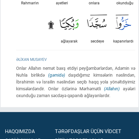
Rahman'ın
ayetleri
onlara
okunduğu
ağlayarak
secdeye
kapanırlardı
ƏLIXAN MUSAYEV
Onlar Allahın nemət bəxş etdiyi peyğəmbərlərdən, Adəmin və
Nuhla birlikdə
(gəmidə)
daşıdığımız kimsələrin nəslindən,
İbrahimin və İsrailin nəslindən seçib haqq yola yönəltdiyimiz
kimsələrdəndir. Onlar özlərinə Mərhəmətli
(Allahın)
ayələri
oxunduğu zaman səcdəyə qapanıb ağlayanlardır.
HAQQIMIZDA
TƏRƏFDAŞLAR ÜÇÜN VİDCET