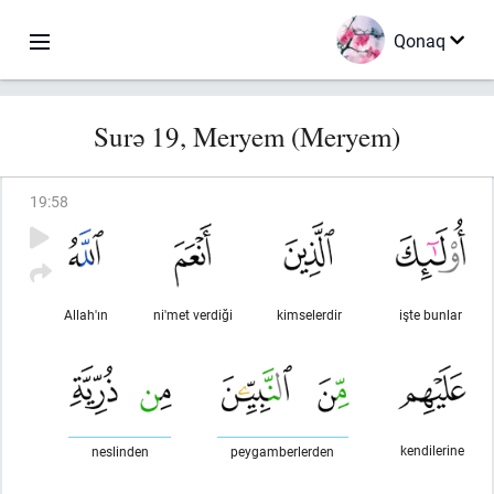
Qonaq
Surə 19, Meryem (Meryem)
19
:
58
Allah'ın
ni'met verdiği
kimselerdir
işte bunlar
kendilerine
neslinden
peygamberlerden