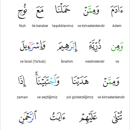
Nuh
ile beraber
taşıdıklarımız
ve kimselerdendir
Adem
ve İsrail (Ya'kub)
İbrahim
neslindendir
ve
zaman
ve seçtiğimiz
yol gösterdiğimiz
ve kimselerdendir