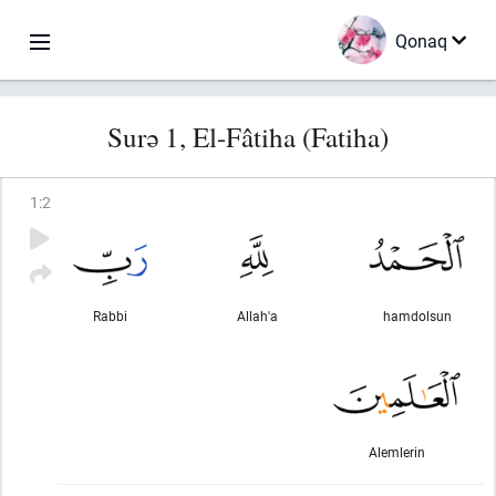
Qonaq
Surə 1, El-Fâtiha (Fatiha)
1
:
2
Rabbi
Allah'a
hamdolsun
Alemlerin