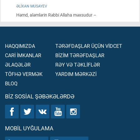
ƏLIXAN MUSAYEV
Həmd, aləmlərin Rəbbi Allaha məxsudur –
HAQQIMIZDA
TƏRƏFDAŞLAR ÜÇÜN VİDCET
CARİ İMKANLAR
BİZİM TƏRƏFDAŞLAR
ƏLAQƏLƏR
RƏY VƏ TƏKLİFLƏR
TÖFHƏ VERMƏK
YARDIM MƏRKƏZİ
BLOQ
BIZ SOSIAL ŞƏBƏKƏLƏRDƏ
MOBIL UYĞULAMA