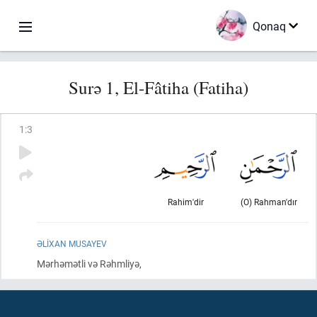
Qonaq
Surə 1, El-Fâtiha (Fatiha)
1
:
3
Rahim'dir
(O) Rahman'dır
ƏLIXAN MUSAYEV
Mərhəmətli və Rəhmliyə,