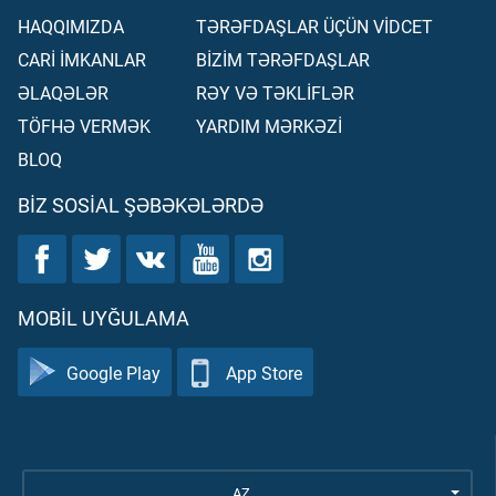
HAQQIMIZDA
TƏRƏFDAŞLAR ÜÇÜN VİDCET
CARİ İMKANLAR
BİZİM TƏRƏFDAŞLAR
ƏLAQƏLƏR
RƏY VƏ TƏKLİFLƏR
TÖFHƏ VERMƏK
YARDIM MƏRKƏZİ
BLOQ
BIZ SOSIAL ŞƏBƏKƏLƏRDƏ
MOBIL UYĞULAMA
Google Play
App Store
AZ