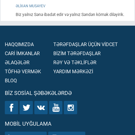
ƏLIXAN MUSAYEV
Biz yalnız Sənə ibadət edir və yalnız Səndən kömək diləyirik.
HAQQIMIZDA
TƏRƏFDAŞLAR ÜÇÜN VİDCET
CARİ İMKANLAR
BİZİM TƏRƏFDAŞLAR
ƏLAQƏLƏR
RƏY VƏ TƏKLİFLƏR
TÖFHƏ VERMƏK
YARDIM MƏRKƏZİ
BLOQ
BIZ SOSIAL ŞƏBƏKƏLƏRDƏ
MOBIL UYĞULAMA