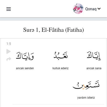
Qonaq
Surə 1, El-Fâtiha (Fatiha)
1
:
5
ancak senden
kulluk ederiz
ancak sana
yardım isteriz