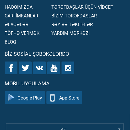
HAQQIMIZDA
TƏRƏFDAŞLAR ÜÇÜN VİDCET
CARİ İMKANLAR
BİZİM TƏRƏFDAŞLAR
ƏLAQƏLƏR
RƏY VƏ TƏKLİFLƏR
TÖFHƏ VERMƏK
YARDIM MƏRKƏZİ
BLOQ
BIZ SOSIAL ŞƏBƏKƏLƏRDƏ
MOBIL UYĞULAMA
Google Play
App Store
AZ