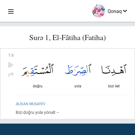
Qonaq
Surə 1, El-Fâtiha (Fatiha)
1
:
6
doğru
yola
bizi ilet
ƏLIXAN MUSAYEV
Bizi doğru yola yönəlt –