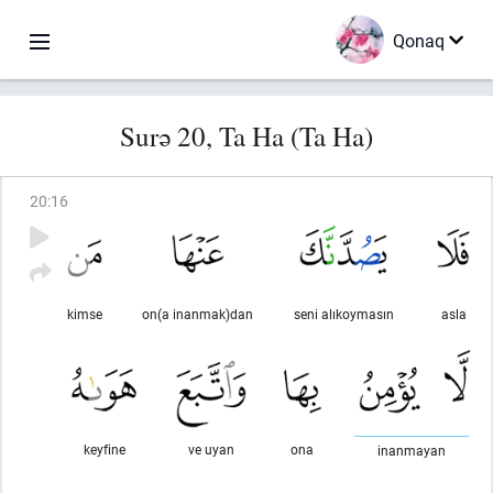
Qonaq
Surə 20, Ta Ha (Ta Ha)
20
:
16
kimse
on(a inanmak)dan
seni alıkoymasın
asla
keyfine
ve uyan
ona
inanmayan