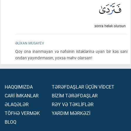
sonra helak olursun
ƏLIXAN MUSAYEV
Qoy ona inanmayan və nəfsinin istəklərinə uyan bir kəs səni
ondan yayındırmasın, yoxsa məhv olarsan!
HAQQIMIZDA
TƏRƏFDAŞLAR ÜÇÜN VİDCET
CARİ İMKANLAR
BİZİM TƏRƏFDAŞLAR
ƏLAQƏLƏR
RƏY VƏ TƏKLİFLƏR
TÖFHƏ VERMƏK
YARDIM MƏRKƏZİ
BLOQ