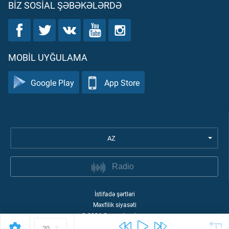
BIZ SOSIAL ŞƏBƏKƏLƏRDƏ
MOBIL UYĞULAMA
Google Play
App Store
AZ
Radio
İstifadə şərtləri
Məxfilik siyasəti
©
2026
Quran Academy
20