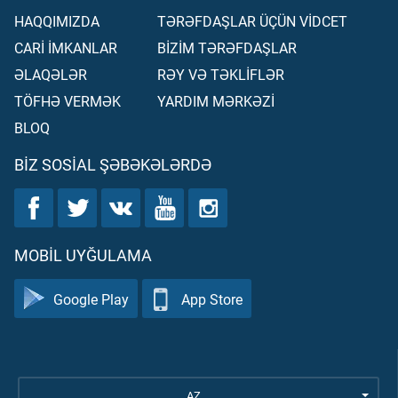
HAQQIMIZDA
TƏRƏFDAŞLAR ÜÇÜN VİDCET
CARİ İMKANLAR
BİZİM TƏRƏFDAŞLAR
ƏLAQƏLƏR
RƏY VƏ TƏKLİFLƏR
TÖFHƏ VERMƏK
YARDIM MƏRKƏZİ
BLOQ
BIZ SOSIAL ŞƏBƏKƏLƏRDƏ
MOBIL UYĞULAMA
Google Play
App Store
AZ