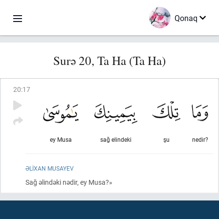
Qonaq
Surə 20, Ta Ha (Ta Ha)
20
:
17
ey Musa
sağ elindeki
şu
nedir?
ƏLIXAN MUSAYEV
Sağ əlindəki nədir, ey Musa?»