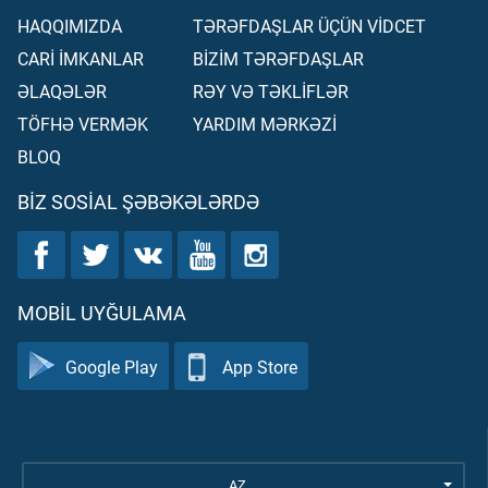
HAQQIMIZDA
TƏRƏFDAŞLAR ÜÇÜN VİDCET
CARİ İMKANLAR
BİZİM TƏRƏFDAŞLAR
ƏLAQƏLƏR
RƏY VƏ TƏKLİFLƏR
TÖFHƏ VERMƏK
YARDIM MƏRKƏZİ
BLOQ
BIZ SOSIAL ŞƏBƏKƏLƏRDƏ
MOBIL UYĞULAMA
Google Play
App Store
AZ