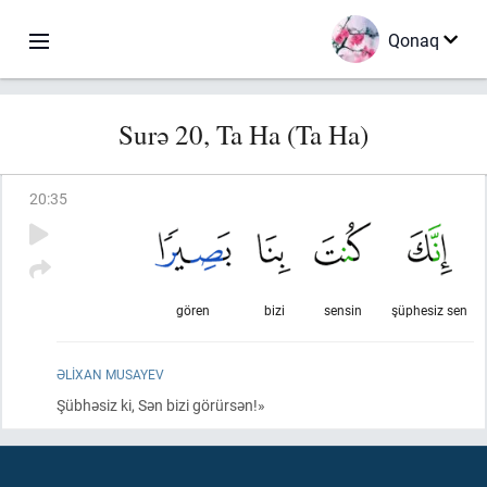
Qonaq
Surə 20, Ta Ha (Ta Ha)
20
:
35
gören
bizi
sensin
şüphesiz sen
ƏLIXAN MUSAYEV
Şübhəsiz ki, Sən bizi görürsən!»