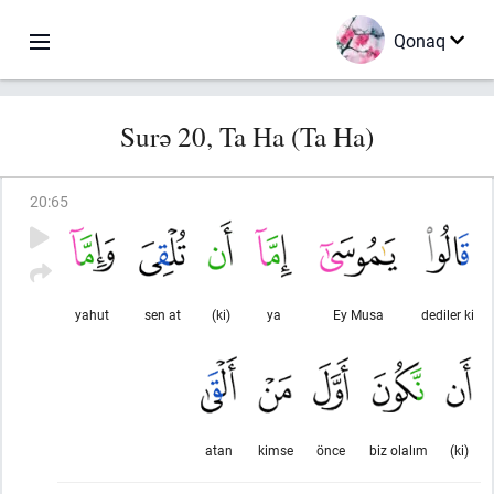
Qonaq
Surə 20, Ta Ha (Ta Ha)
20
:
65
yahut
sen at
(ki)
ya
Ey Musa
dediler ki
atan
kimse
önce
biz olalım
(ki)