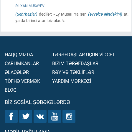
ƏLIXAN MUSAYEV
(Sehrbazlar)
dedilər: «Ey Musa! Ya sən
(əvvəlcə əlindəkini)
at,
ya da birinci atan biz olaq!»
HAQQIMIZDA
TƏRƏFDAŞLAR ÜÇÜN VİDCET
CARİ İMKANLAR
BİZİM TƏRƏFDAŞLAR
ƏLAQƏLƏR
RƏY VƏ TƏKLİFLƏR
TÖFHƏ VERMƏK
YARDIM MƏRKƏZİ
BLOQ
BIZ SOSIAL ŞƏBƏKƏLƏRDƏ