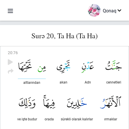
Qonaq
Surə 20, Ta Ha (Ta Ha)
20
:
76
akan
Adn
cennetleri
altlarından
ve işte budur
orada
sürekli olarak kalırlar
ırmaklar