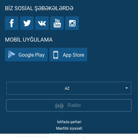
BIZ SOSIAL ŞƏBƏKƏLƏRDƏ
MOBIL UYĞULAMA
Google Play
App Store
AZ
Radio
İstifadə şərtləri
Məxfilik siyasəti
©
2026
Quran Academy