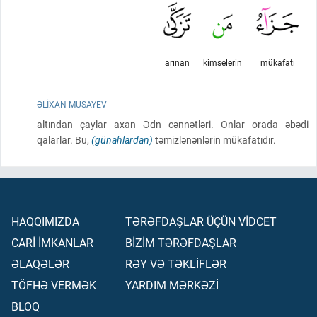
arınan
kimselerin
mükafatı
ƏLIXAN MUSAYEV
altından çaylar axan Ədn cənnətləri. Onlar orada əbədi
qalarlar. Bu,
(günahlardan)
təmizlənənlərin mükafatıdır.
HAQQIMIZDA
TƏRƏFDAŞLAR ÜÇÜN VİDCET
CARİ İMKANLAR
BİZİM TƏRƏFDAŞLAR
ƏLAQƏLƏR
RƏY VƏ TƏKLİFLƏR
TÖFHƏ VERMƏK
YARDIM MƏRKƏZİ
BLOQ