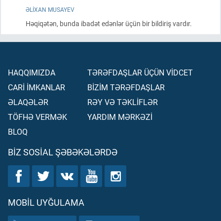
ƏLIXAN MUSAYEV
Həqiqətən, bunda ibadət edənlər üçün bir bildiriş vardır.
HAQQIMIZDA
TƏRƏFDAŞLAR ÜÇÜN VİDCET
CARİ İMKANLAR
BİZİM TƏRƏFDAŞLAR
ƏLAQƏLƏR
RƏY VƏ TƏKLİFLƏR
TÖFHƏ VERMƏK
YARDIM MƏRKƏZİ
BLOQ
BIZ SOSIAL ŞƏBƏKƏLƏRDƏ
MOBIL UYĞULAMA