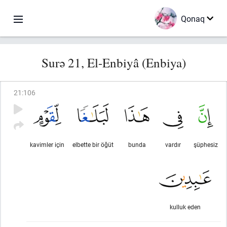
Qonaq
Surə 21, El-Enbiyâ (Enbiya)
21
:
106
kavimler için
elbette bir öğüt
bunda
vardır
şüphesiz
kulluk eden