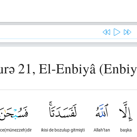
urə 21, El-Enbiyâ (Enbiy
ce(münezzeh)dir
ikisi de bozulup gitmişti
Allah'tan
başka