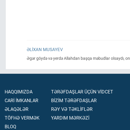
ƏLIXAN MUSAYEV
Əgər göydə və yerdə Allahdan başqa məbudlar olsaydı, onlar
HAQQIMIZDA
TƏRƏFDAŞLAR ÜÇÜN VİDCET
CARİ İMKANLAR
BİZİM TƏRƏFDAŞLAR
ƏLAQƏLƏR
RƏY VƏ TƏKLİFLƏR
TÖFHƏ VERMƏK
YARDIM MƏRKƏZİ
BLOQ