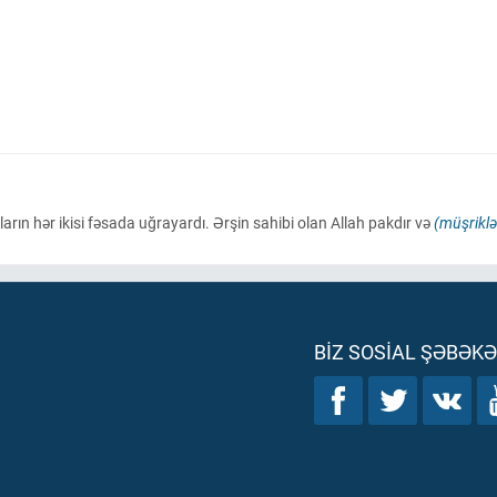
ın hər ikisi fəsada uğrayardı. Ərşin sahibi olan Allah pakdır və
(müşriklə
BIZ SOSIAL ŞƏBƏK