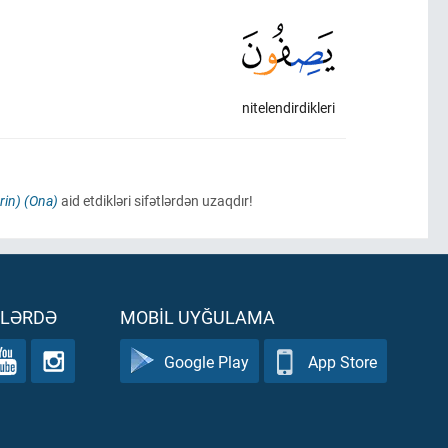
nitelendirdikleri
rin)
(Ona)
aid etdikləri sifətlərdən uzaqdır!
ƏLƏRDƏ
MOBIL UYĞULAMA
Google Play
App Store