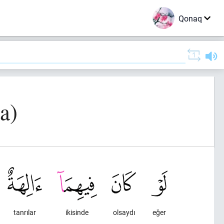
Qonaq
a)
tanrılar
ikisinde
olsaydı
eğer