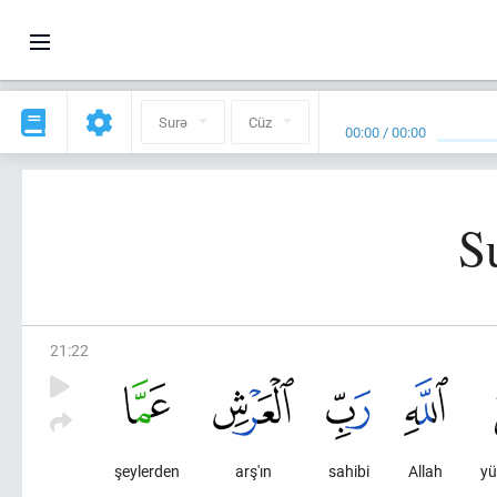
Surə
Cüz
00:00
/
00:00
S
21
:
22
şeylerden
arş'ın
sahibi
Allah
yü