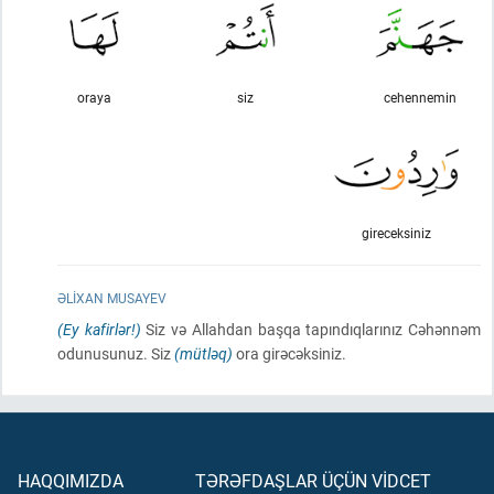
oraya
siz
cehennemin
gireceksiniz
ƏLIXAN MUSAYEV
(Ey kafirlər!)
Siz və Allahdan başqa tapındıqlarınız Cəhənnəm
odunusunuz. Siz
(mütləq)
ora girəcəksiniz.
HAQQIMIZDA
TƏRƏFDAŞLAR ÜÇÜN VİDCET