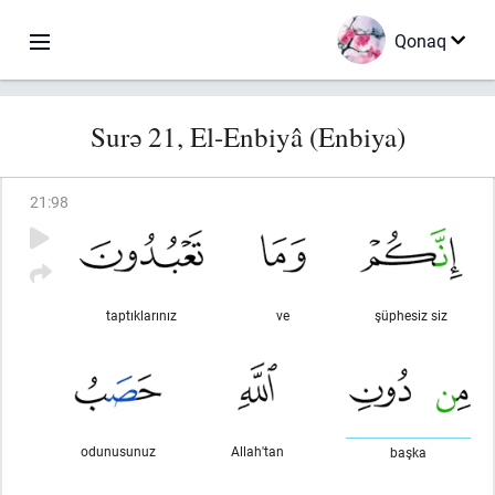
Qonaq
Surə 21, El-Enbiyâ (Enbiya)
21
:
98
taptıklarınız
ve
şüphesiz siz
odunusunuz
Allah'tan
başka