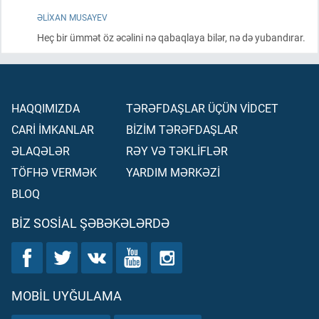
ƏLIXAN MUSAYEV
Heç bir ümmət öz əcəlini nə qabaqlaya bilər, nə də yubandırar.
HAQQIMIZDA
TƏRƏFDAŞLAR ÜÇÜN VİDCET
CARİ İMKANLAR
BİZİM TƏRƏFDAŞLAR
ƏLAQƏLƏR
RƏY VƏ TƏKLİFLƏR
TÖFHƏ VERMƏK
YARDIM MƏRKƏZİ
BLOQ
BIZ SOSIAL ŞƏBƏKƏLƏRDƏ
MOBIL UYĞULAMA