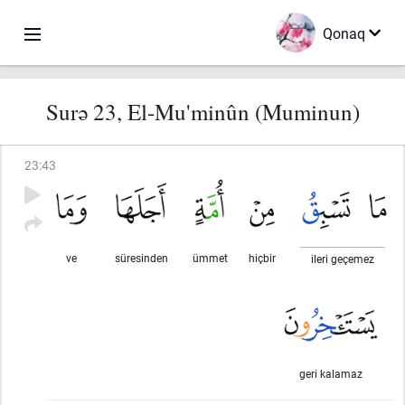
Qonaq
Surə 23, El-Mu'minûn (Muminun)
23
:
43
ve
süresinden
ümmet
hiçbir
ileri geçemez
geri kalamaz