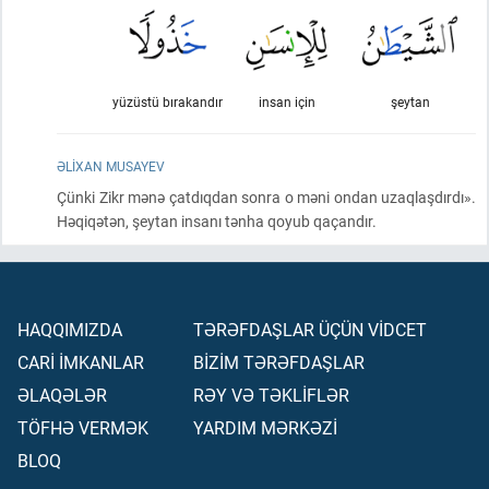
yüzüstü bırakandır
insan için
şeytan
ƏLIXAN MUSAYEV
Çünki Zikr mənə çatdıqdan sonra o məni ondan uzaqlaşdırdı».
Həqiqətən, şeytan insanı tənha qoyub qaçandır.
HAQQIMIZDA
TƏRƏFDAŞLAR ÜÇÜN VİDCET
CARİ İMKANLAR
BİZİM TƏRƏFDAŞLAR
ƏLAQƏLƏR
RƏY VƏ TƏKLİFLƏR
TÖFHƏ VERMƏK
YARDIM MƏRKƏZİ
BLOQ