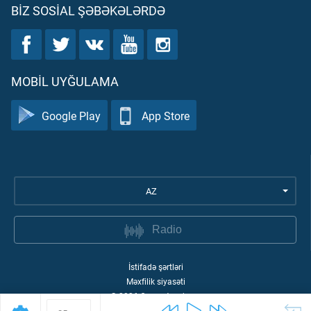
BIZ SOSIAL ŞƏBƏKƏLƏRDƏ
MOBIL UYĞULAMA
Google Play
App Store
AZ
Radio
İstifadə şərtləri
Məxfilik siyasəti
©
2026
Quran Academy