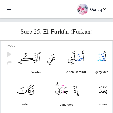
Qonaq
Surə 25, El-Furkân (Furkan)
25
:
29
o beni saptırdı
gerçekten
Zikirden
zaten
sonra
bana gelen