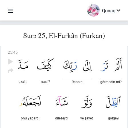
Qonaq
Surə 25, El-Furkân (Furkan)
25
:
45
uzattı
nasıl?
Rabbini
görmedin mi?
onu yapardı
dileseydi
ve şayet
gölgeyi