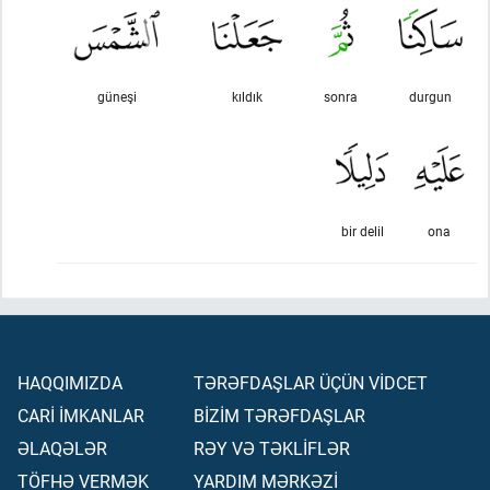
güneşi
kıldık
sonra
durgun
bir delil
ona
HAQQIMIZDA
TƏRƏFDAŞLAR ÜÇÜN VİDCET
CARİ İMKANLAR
BİZİM TƏRƏFDAŞLAR
ƏLAQƏLƏR
RƏY VƏ TƏKLİFLƏR
TÖFHƏ VERMƏK
YARDIM MƏRKƏZİ