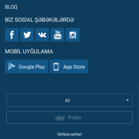
BLOQ
BIZ SOSIAL ŞƏBƏKƏLƏRDƏ
MOBIL UYĞULAMA
Google Play
App Store
AZ
Radio
İstifadə şərtləri