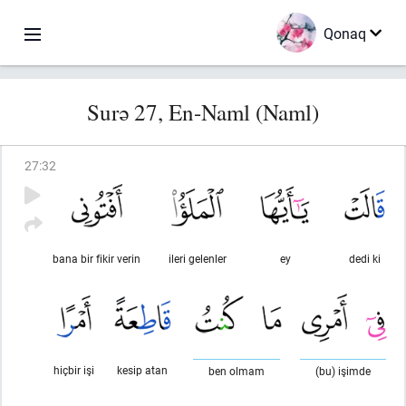
Qonaq
Surə 27, En-Naml (Naml)
27
:
32
bana bir fikir verin
ileri gelenler
ey
dedi ki
hiçbir işi
kesip atan
ben olmam
(bu) işimde