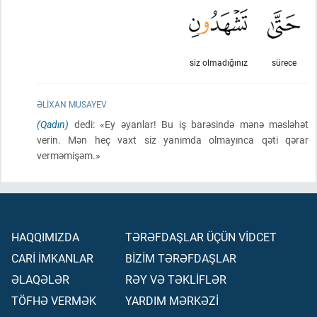
siz olmadığınız
sürece
ƏLIXAN MUSAYEV
(Qadın)
dedi: «Ey əyanlar! Bu iş barəsində mənə məsləhət
verin. Mən heç vaxt siz yanımda olmayınca qəti qərar
verməmişəm.»
HAQQIMIZDA
TƏRƏFDAŞLAR ÜÇÜN VİDCET
CARİ İMKANLAR
BİZİM TƏRƏFDAŞLAR
ƏLAQƏLƏR
RƏY VƏ TƏKLİFLƏR
TÖFHƏ VERMƏK
YARDIM MƏRKƏZİ