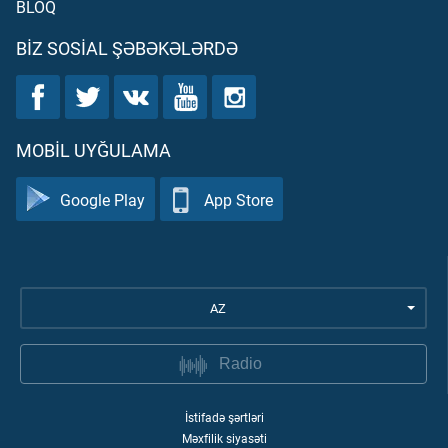
BLOQ
BIZ SOSIAL ŞƏBƏKƏLƏRDƏ
MOBIL UYĞULAMA
Google Play
App Store
AZ
Radio
İstifadə şərtləri
Məxfilik siyasəti