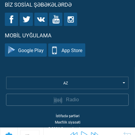
BIZ SOSIAL ŞƏBƏKƏLƏRDƏ
MOBIL UYĞULAMA
Google Play
App Store
AZ
Radio
İstifadə şərtləri
Məxfilik siyasəti
©
2026
Quran Academy