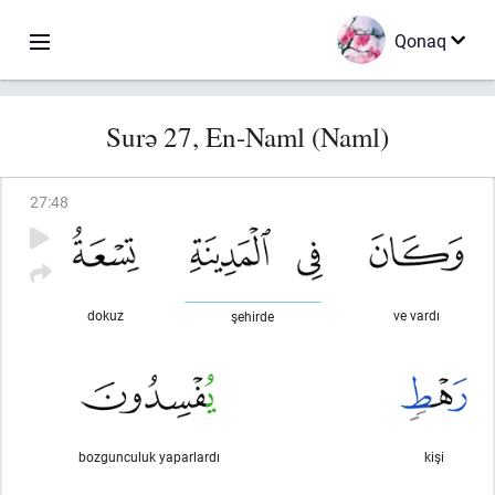
Qonaq
Surə 27, En-Naml (Naml)
27
:
48
dokuz
ve vardı
şehirde
bozgunculuk yaparlardı
kişi