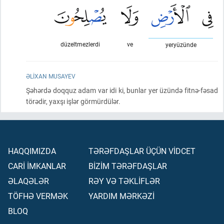
düzeltmezlerdi
ve
yeryüzünde
ƏLIXAN MUSAYEV
Şəhərdə doqquz adam var idi ki, bunlar yer üzündə fitnə-fəsad
törədir, yaxşı işlər görmürdülər.
HAQQIMIZDA
TƏRƏFDAŞLAR ÜÇÜN VİDCET
CARİ İMKANLAR
BİZİM TƏRƏFDAŞLAR
ƏLAQƏLƏR
RƏY VƏ TƏKLİFLƏR
TÖFHƏ VERMƏK
YARDIM MƏRKƏZİ
BLOQ