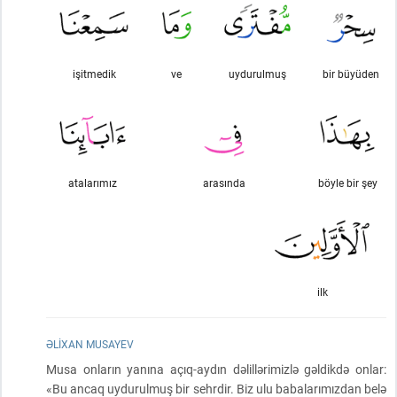
işitmedik
ve
uydurulmuş
bir büyüden
atalarımız
arasında
böyle bir şey
ilk
ƏLIXAN MUSAYEV
Musa onların yanına açıq-aydın dəlillərimizlə gəldikdə onlar:
«Bu ancaq uydurulmuş bir sehrdir. Biz ulu babalarımızdan belə