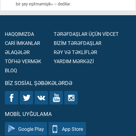
bir şey eşitməmişik» – dedilər.
HAQQIMIZDA
TƏRƏFDAŞLAR ÜÇÜN VİDCET
CARİ İMKANLAR
BİZİM TƏRƏFDAŞLAR
ƏLAQƏLƏR
RƏY VƏ TƏKLİFLƏR
TÖFHƏ VERMƏK
YARDIM MƏRKƏZİ
BLOQ
BIZ SOSIAL ŞƏBƏKƏLƏRDƏ
MOBIL UYĞULAMA
Google Play
App Store