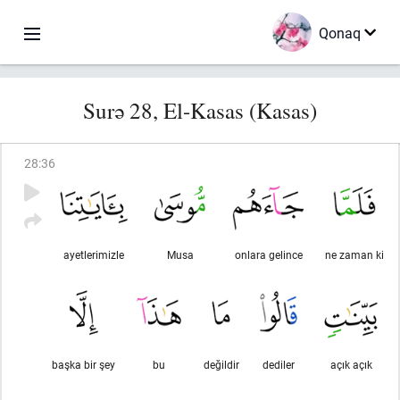
Qonaq
Surə 28, El-Kasas (Kasas)
28
:
36
ayetlerimizle
Musa
onlara gelince
ne zaman ki
başka bir şey
bu
değildir
dediler
açık açık