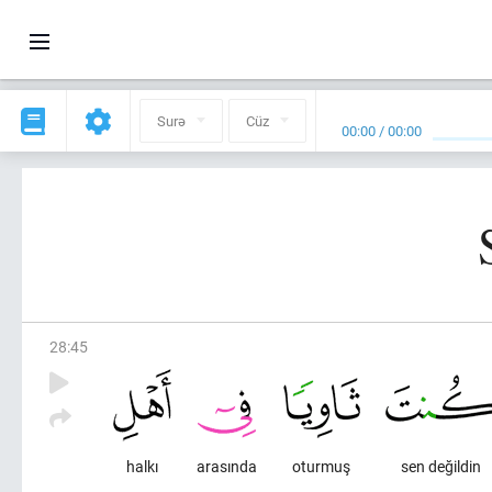
Surə
Cüz
00:00
/
00:00
28
:
45
halkı
arasında
oturmuş
sen değildin