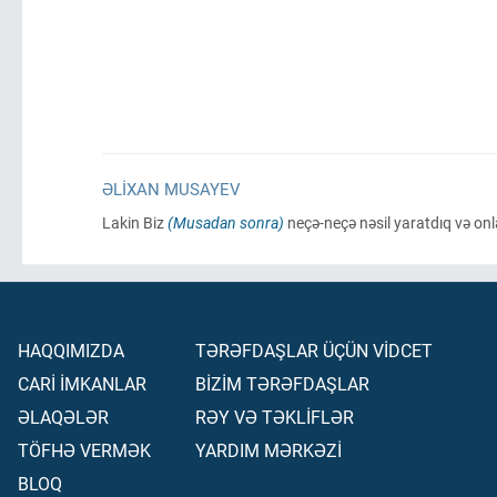
ƏLIXAN MUSAYEV
Lakin Biz
(Musadan sonra)
neçə-neçə nəsil yaratdıq və onl
HAQQIMIZDA
TƏRƏFDAŞLAR ÜÇÜN VİDCET
CARİ İMKANLAR
BİZİM TƏRƏFDAŞLAR
ƏLAQƏLƏR
RƏY VƏ TƏKLİFLƏR
TÖFHƏ VERMƏK
YARDIM MƏRKƏZİ
BLOQ