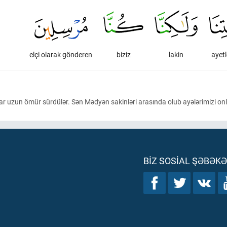
elçi olarak gönderen
biziz
lakin
ayetl
ar uzun ömür sürdülər. Sən Mədyən sakinləri arasında olub ayələrimizi onl
BIZ SOSIAL ŞƏBƏK