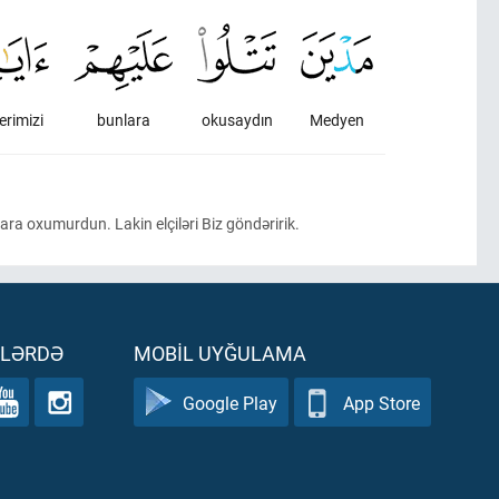
erimizi
bunlara
okusaydın
Medyen
ara oxumurdun. Lakin elçiləri Biz göndəririk.
ƏLƏRDƏ
MOBIL UYĞULAMA
Google Play
App Store