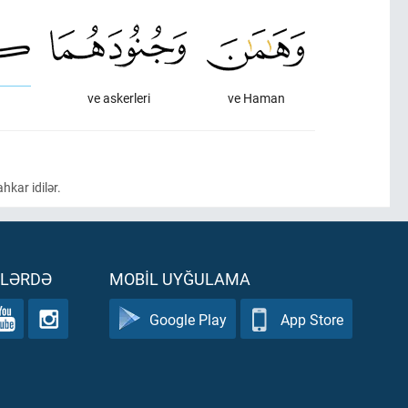
ve askerleri
ve Haman
hkar idilər.
ƏLƏRDƏ
MOBIL UYĞULAMA
Google Play
App Store