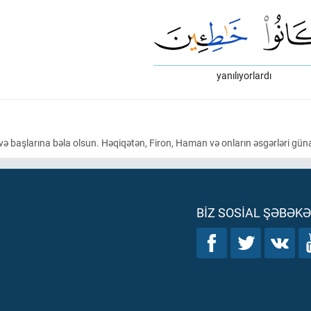
yanılıyorlardı
və başlarına bəla olsun. Həqiqətən, Firon, Haman və onların əsgərləri güna
BIZ SOSIAL ŞƏBƏK