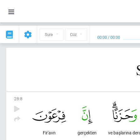
Surə
Cüz
00:00
/
00:00
28
:
8
Fir'avn
gerçekten
ve başlarına der