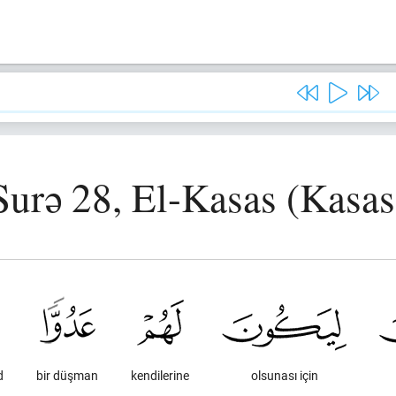
Surə 28, El-Kasas (Kasas
d
bir düşman
kendilerine
olsunası için