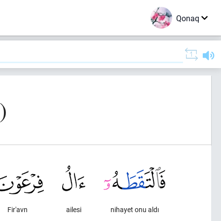
Qonaq
)
Fir'avn
ailesi
nihayet onu aldı