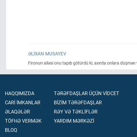
ƏLIXAN MUSAYEV
Fironun ailəsi onu tapıb götürdü ki, axırda onlara düşmən 
HAQQIMIZDA
TƏRƏFDAŞLAR ÜÇÜN VİDCET
CARİ İMKANLAR
BİZİM TƏRƏFDAŞLAR
ƏLAQƏLƏR
RƏY VƏ TƏKLİFLƏR
TÖFHƏ VERMƏK
YARDIM MƏRKƏZİ
BLOQ