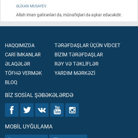
ƏLIXAN MUSAYEV
Allah iman gətirənləri də, münafiqləri də aşkar edəcəkdir.
HAQQIMIZDA
TƏRƏFDAŞLAR ÜÇÜN VİDCET
CARİ İMKANLAR
BİZİM TƏRƏFDAŞLAR
ƏLAQƏLƏR
RƏY VƏ TƏKLİFLƏR
TÖFHƏ VERMƏK
YARDIM MƏRKƏZİ
BLOQ
BIZ SOSIAL ŞƏBƏKƏLƏRDƏ
MOBIL UYĞULAMA