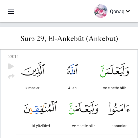
Qonaq
Surə 29, El-Ankebût (Ankebut)
29
:
11
kimseleri
Allah
ve elbette bilir
iki yüzlüleri
ve elbette bilir
inananları