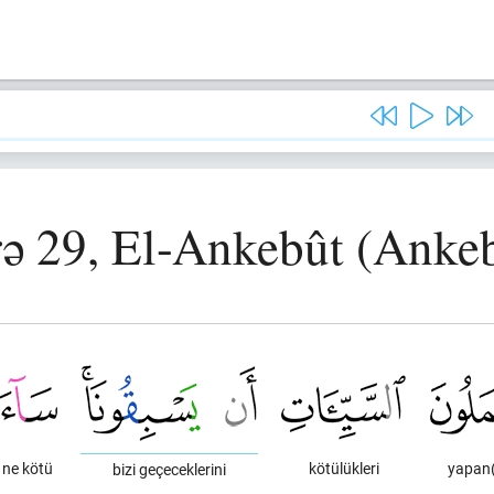
ə 29, El-Ankebût (Anke
ne kötü
kötülükleri
yapan(
bizi geçeceklerini