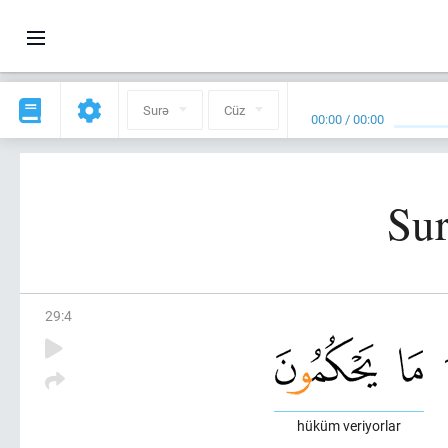
Surə
Cüz
00:00
/
00:00
Sur
29
:
4
hüküm veriyorlar