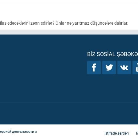
ilas edəcəklərini zənn edirlər? Onlar nə yarıtmaz düşüncələrə dalırlar.
BIZ SOSIAL ŞƏBƏK
ерской деятельности и
İstifadə şərtləri
M