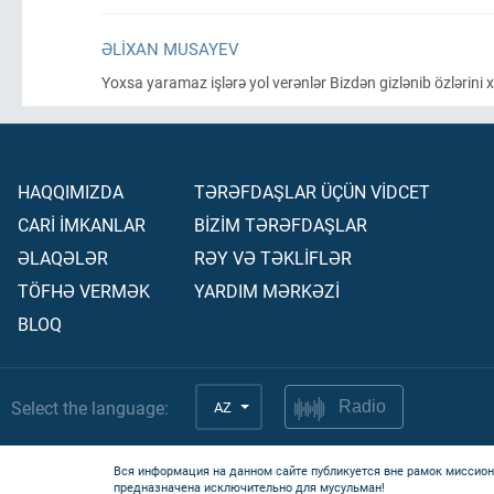
ƏLIXAN MUSAYEV
Yoxsa yaramaz işlərə yol verənlər Bizdən gizlənib özlərini x
HAQQIMIZDA
TƏRƏFDAŞLAR ÜÇÜN VİDCET
CARİ İMKANLAR
BİZİM TƏRƏFDAŞLAR
ƏLAQƏLƏR
RƏY VƏ TƏKLİFLƏR
TÖFHƏ VERMƏK
YARDIM MƏRKƏZİ
BLOQ
Select the language:
AZ
Radio
Вся информация на данном сайте публикуется вне рамок миссион
предназначена исключительно для мусульман!