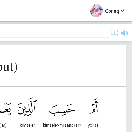
Qonaq
but)
lar)
kimseler
kimseler-mı sandılar?
yoksa