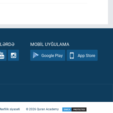
ƏLƏRDƏ
MOBIL UYĞULAMA
Google Play
App Store
əxfilik siyasəti
©
2026
Quran Academy