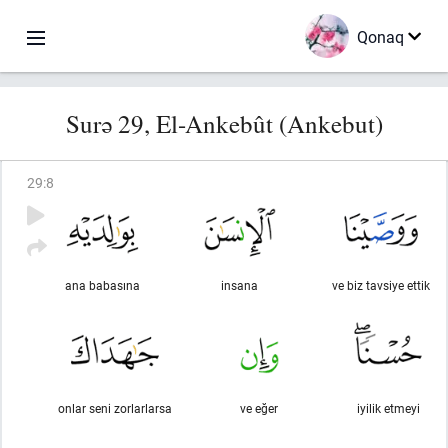
Qonaq
Surə 29, El-Ankebût (Ankebut)
29
:
8
ana babasına
insana
ve biz tavsiye ettik
onlar seni zorlarlarsa
ve eğer
iyilik etmeyi