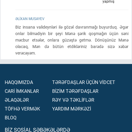
yapmış
ƏLIXAN MUSAYEV
Biz insana valideynləri ilə gözəl davranmağı buyurduq. Əgər
onlar bilmədiyin bir şeyi Mənə şərik qoşmağın üçün səni
məcbur etsələr, onlara güzəştə getmə. Dönüşünüz Mənə
olacaq, Mən də bütün etdikləriniz barədə sizə xəbər
verəcəyəm.
HAQQIMIZDA
TƏRƏFDAŞLAR ÜÇÜN VİDCET
CARİ İMKANLAR
BİZİM TƏRƏFDAŞLAR
ƏLAQƏLƏR
RƏY VƏ TƏKLİFLƏR
TÖFHƏ VERMƏK
YARDIM MƏRKƏZİ
BLOQ
BIZ SOSIAL ŞƏBƏKƏLƏRDƏ