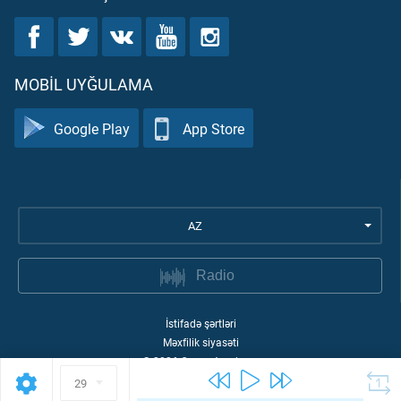
MOBIL UYĞULAMA
Google Play
App Store
AZ
Radio
İstifadə şərtləri
Məxfilik siyasəti
©
2026
Quran Academy
29