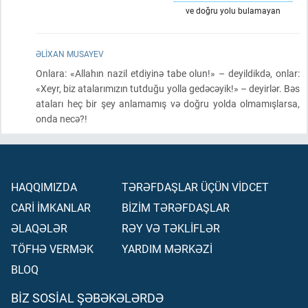
ve doğru yolu bulamayan
ƏLIXAN MUSAYEV
Onlara: «Allahın nazil etdiyinə tabe olun!» – deyildikdə, onlar:
«Xeyr, biz atalarımızın tutduğu yolla gedəcəyik!» – deyirlər. Bəs
ataları heç bir şey anlamamış və doğru yolda olmamışlarsa,
onda necə?!
HAQQIMIZDA
TƏRƏFDAŞLAR ÜÇÜN VİDCET
CARİ İMKANLAR
BİZİM TƏRƏFDAŞLAR
ƏLAQƏLƏR
RƏY VƏ TƏKLİFLƏR
TÖFHƏ VERMƏK
YARDIM MƏRKƏZİ
BLOQ
BIZ SOSIAL ŞƏBƏKƏLƏRDƏ