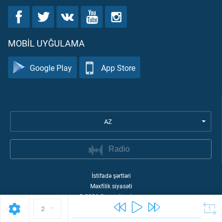
MOBIL UYĞULAMA
Google Play
App Store
AZ
Radio
İstifadə şərtləri
Məxfilik siyasəti
©
2026
Quran Academy
2