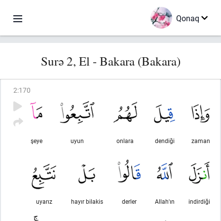
Qonaq
Surə 2, El - Bakara (Bakara)
2
:
170
şeye
uyun
onlara
dendiği
zaman
uyarız
hayır bilakis
derler
Allah'ın
indirdiği