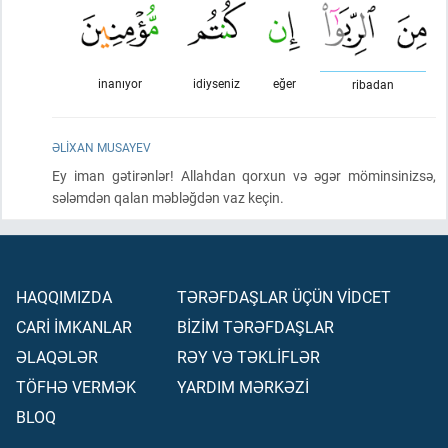
inanıyor
idiyseniz
eğer
ribadan
ƏLIXAN MUSAYEV
Ey iman gətirənlər! Allahdan qorxun və əgər möminsinizsə,
sələmdən qalan məbləğdən vaz keçin.
HAQQIMIZDA
TƏRƏFDAŞLAR ÜÇÜN VİDCET
CARİ İMKANLAR
BİZİM TƏRƏFDAŞLAR
ƏLAQƏLƏR
RƏY VƏ TƏKLİFLƏR
TÖFHƏ VERMƏK
YARDIM MƏRKƏZİ
BLOQ