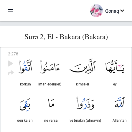
Qonaq
Surə 2, El - Bakara (Bakara)
2
:
278
korkun
iman eden(ler)
kimseler
ey
geri kalan
ne varsa
ve bırakın (almayın)
Allah'tan