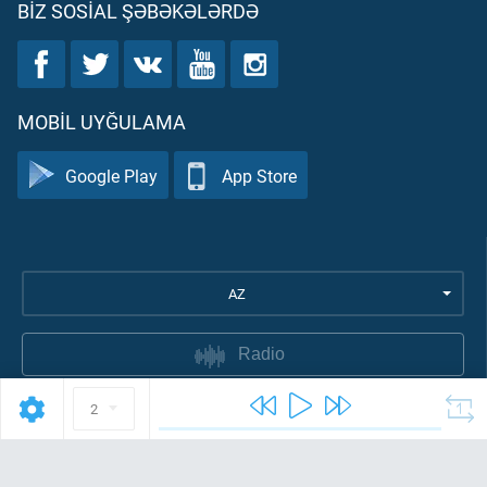
BIZ SOSIAL ŞƏBƏKƏLƏRDƏ
MOBIL UYĞULAMA
Google Play
App Store
AZ
Radio
2
İstifadə şərtləri
Məxfilik siyasəti
©
2026
Quran Academy