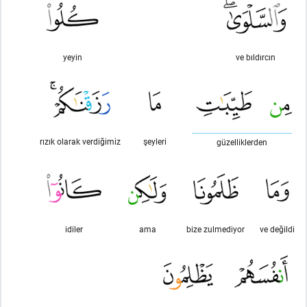
yeyin
ve bıldırcın
rızık olarak verdiğimiz
şeyleri
güzelliklerden
idiler
ama
bize zulmediyor
ve değildi