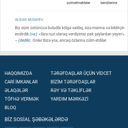
zulmetmekteler
kendilerine
ƏLIXAN MUSAYEV
Biz sizin üstünüzə buludla kölgə saldıq, sizə manna və bildirçin
endirdik
(və:)
«Sizə ruzi olaraq verdiyimiz pak şeylərdən yeyin!»
–
(dedik)
. Onlar Bizə yox, ancaq özlərinə zülm etdilər.
HAQQIMIZDA
TƏRƏFDAŞLAR ÜÇÜN VİDCET
CARİ İMKANLAR
BİZİM TƏRƏFDAŞLAR
ƏLAQƏLƏR
RƏY VƏ TƏKLİFLƏR
TÖFHƏ VERMƏK
YARDIM MƏRKƏZİ
BLOQ
BIZ SOSIAL ŞƏBƏKƏLƏRDƏ