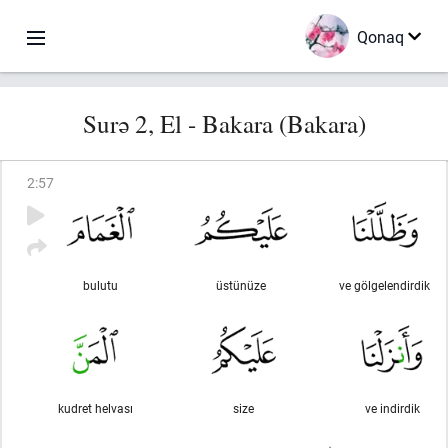
Qonaq
Surə 2, El - Bakara (Bakara)
2
:
57
bulutu
üstünüze
ve gölgelendirdik
kudret helvası
size
ve indirdik