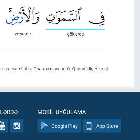
ve yerde
göklerde
 ən uca sifətlər Ona məxsusdur. O, Qüdrətlidir, Hikmət
ƏLƏRDƏ
MOBIL UYĞULAMA
Google Play
App Store