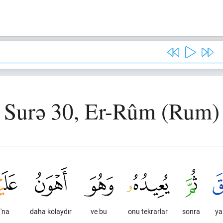
Surə 30, Er-Rûm (Rum)
'na
daha kolaydır
ve bu
onu tekrarlar
sonra
ya