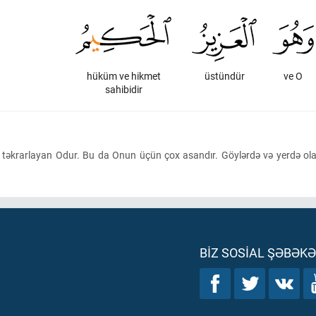
hüküm ve hikmet
üstündür
ve O
sahibidir
təkrarlayan Odur. Bu da Onun üçün çox asandır. Göylərdə və yerdə olan
BIZ SOSIAL ŞƏBƏK