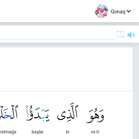
Qonaq
ratmağa
başlar
ki
ve O