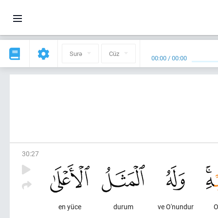
Surə
Cüz
00:00
/
00:00
30
:
27
en yüce
durum
ve O'nundur
O