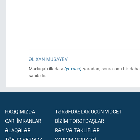
ƏLIXAN MUSAYEV
Məxluqatı ilk dəfə
(yoxdan)
yaradan, sonra onu bir daha 
sahibidir.
HAQQIMIZDA
TƏRƏFDAŞLAR ÜÇÜN VİDCET
CARİ İMKANLAR
BİZİM TƏRƏFDAŞLAR
ƏLAQƏLƏR
RƏY VƏ TƏKLİFLƏR
TÖFHƏ VERMƏK
YARDIM MƏRKƏZİ