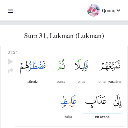
Qonaq
Surə 31, Lukman (Lukman)
31
:
24
süreriz
sonra
biraz
onları yaşatırız
kaba
bir azaba