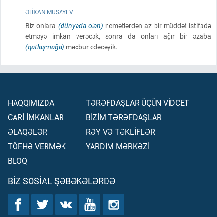
ƏLIXAN MUSAYEV
Biz onlara
(dünyada olan)
nemətlərdən az bir müddət istifadə
etməyə imkan verəcək, sonra da onları ağır bir əzaba
(qatlaşmağa)
məcbur edəcəyik.
HAQQIMIZDA
TƏRƏFDAŞLAR ÜÇÜN VİDCET
CARİ İMKANLAR
BİZİM TƏRƏFDAŞLAR
ƏLAQƏLƏR
RƏY VƏ TƏKLİFLƏR
TÖFHƏ VERMƏK
YARDIM MƏRKƏZİ
BLOQ
BIZ SOSIAL ŞƏBƏKƏLƏRDƏ